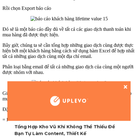
Rồi chọn Export báo cáo
Đó sẽ là một báo cáo đầy đủ về tất cả các giao dịch thanh toán khi
mua hàng đã được thực hiện.
Bây giờ, chúng ta sẽ cần tổng hợp những giao dịch cùng được thực
hiện bởi một khách hàng bằng cách sử dụng hàm Excel để hợp nhất
tất cả những giao dịch cùng một địa chỉ email.
Phân loại bằng email để tất cả những giao dịch của cùng một người
được nhóm với nhau.
Giả sử cột A là email của khách hàng, cột I là giá của sản phẩm họ
mua. Ta sẽ tính tổng ở cột J
Đặt công thức sau vào hàng J2
= IF(A2=A1,””,SUMIFS(I:I,A:A,A2))
Tổng Hợp Kho Vũ Khí Không Thể Thiếu Để
Bạn Tự Làm Content, Thiết Kế