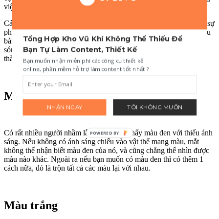
việc xử lý các năng lượng điện tử như sóng radio, tia bức xạ,...
Cảm giác nhìn được mà chúng ta thường có chẳng qua chỉ là một sự
phản ánh lại. Quay trở lại với việc chúng tôi yêu cầu bạn làm ở đầu
Tổng Hợp Kho Vũ Khí Không Thể Thiếu Để
bài viết, bạn thấy màu đỏ nhờ các tế bào hình nón tiếp nhận bước
Bạn Tự Làm Content, Thiết Kế
sóng dài trong khoảng 700-760nm và gửi thông tin cho não dịch
thành màu đỏ.
Bạn muốn nhận miễn phí các công cụ thiết kế
online, phần mềm hỗ trợ làm content tốt nhất ?
Màu đen
NHẬN NGAY
TÔI KHÔNG MUỐN
Có rất nhiều người nhầm lẫn đánh đồng thấy màu đen với thiếu ánh
POWERED BY
sáng. Nếu không có ánh sáng chiếu vào vật thể mang màu, mắt
không thể nhận biết màu đen của nó, và cũng chẳng thể nhìn được
màu nào khác. Ngoài ra nếu bạn muốn có màu đen thì có thêm 1
cách nữa, đó là trộn tất cả các màu lại với nhau.
Màu trắng