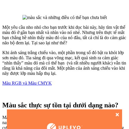
Một yêu cầu nho nhỏ cho bạn trước khi đọc bài này, hãy tìm vật thể
màu đỏ ở gần bạn nhất và nhìn vào nó nhé. Nhưng trên thực tế mắt
bạn chẳng hề nhìn thấy màu đỏ của nó đâu, tất cả chỉ là do cảm giác
não bộ đem lại. Tại sao lại như thế?
Khi ánh sáng trắng chiếu vào, một phần trong số đó bật ra khỏi lớp
sơn màu đỏ. Tia sáng đi qua võng mạc, kết quả sinh ra cảm giác
“nhìn thấy” màu đỏ mà có thể bạn (và rất nhiều người khác) vẫn tin
rằng là khả năng của đôi mắt. Một phần của ánh sáng chiếu vào khi
nãy được lớp màu hấp thụ lại.
Màu RGB và Màu CMYK
Màu sắc thực sự tồn tại dưới dạng nào?
Màu sắc hầu hết là những năng lượng điện tử kích thước vài
nanomet. Chỉ có một số hiếm các sinh vật may mắn sở hữu thị lực
cực tốt mới có thể thấy được. Còn mắt người thì đành bất lực trong