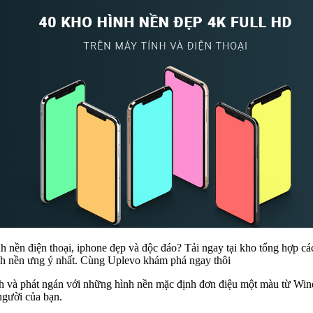
h nền điện thoại, iphone đẹp và độc đáo? Tải ngay tại kho tổng hợp các
nh nền ưng ý nhất. Cùng Uplevo khám phá ngay thôi
ình và phát ngán với những hình nền mặc định đơn điệu một màu từ Wi
người của bạn.