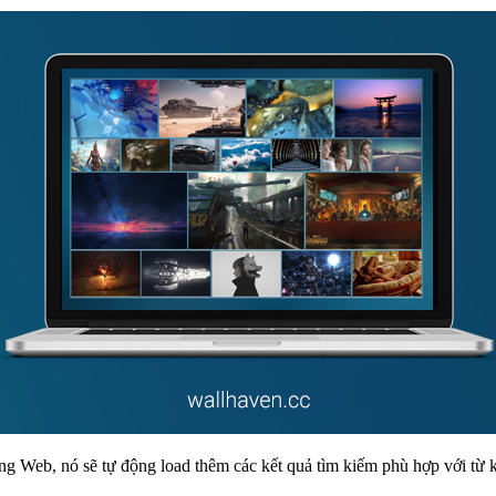
ang Web, nó sẽ tự động load thêm các kết quả tìm kiếm phù hợp với từ k