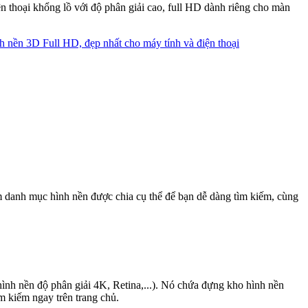
n thoại khổng lồ với độ phân giải cao, full HD dành riêng cho màn
 nền 3D Full HD, đẹp nhất cho máy tính và điện thoại
răm danh mục hình nền được chia cụ thể để bạn dễ dàng tìm kiếm, cùng
hình nền độ phân giải 4K, Retina,...). Nó chứa đựng kho hình nền
m kiếm ngay trên trang chủ.