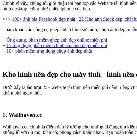
Chính vì vậy, chúng tôi giới thiệu tới bạn top các Website tải hình n
hình desktop, cũng như chiếc iphone của bạn.
>>>
100+ ảnh bìa Facebook đẹp nhất
;
22 Kho ảnh Stock đẹp, chất l
Tham khảo các công cụ ghép ảnh, chỉnh sửa ảnh, chụp ảnh đẹp, miễn
+
Ứng dụng, phần mềm ghép ảnh đẹp online miễn phí
+
15 ứng dụng phần mềm chỉnh sửa ảnh đẹp miễn phí
+
10+ phần mềm ứng dụng chụp ảnh đẹp nhất
Kho hình nền đẹp cho máy tính - hình nề
Dưới đây là lần lượt 25+ website tải hình nền miễn phí dành riêng ch
khám phá ngay thôi.
1. Wallhaven.cc
Wallhaven.cc chính là điểm đến lý tưởng cho những ai đang tìm ki
khổng lồ với đủ mọi kích cỡ, phong cách khác nhau. Bạn hoàn toàn có