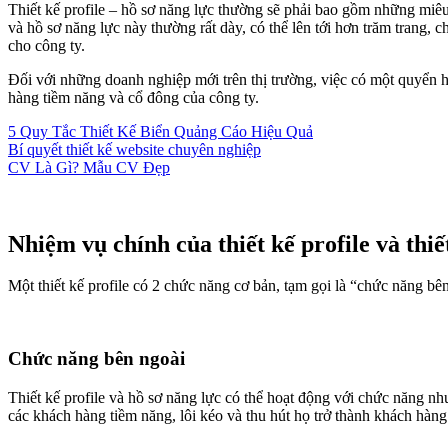
Thiết kế profile – hồ sơ năng lực thường sẽ phải bao gồm những miêu t
và hồ sơ năng lực này thường rất dày, có thể lên tới hơn trăm trang, 
cho công ty.
Đối với những doanh nghiệp mới trên thị trường, việc có một quyển h
hàng tiềm năng và cổ đông của công ty.
5 Quy Tắc Thiết Kế Biển Quảng Cáo Hiệu Quả
Bí quyết thiết kế website chuyên nghiệp
CV Là Gì? Mẫu CV Đẹp
Nhiệm vụ chính của thiết kế profile và thiế
Một thiết kế profile có 2 chức năng cơ bản, tạm gọi là “chức năng b
Chức năng bên ngoài
Thiết kế profile và hồ sơ năng lực có thể hoạt động với chức năng n
các khách hàng tiềm năng, lôi kéo và thu hút họ trở thành khách hàng