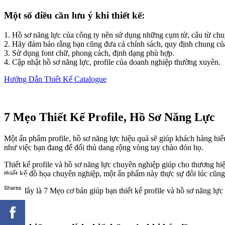
Một số điều cần lưu ý khi thiết kế:
1. Hồ sơ năng lực của công ty nên sử dụng những cụm từ, câu từ chu
2. Hãy đảm bảo rằng bạn cũng đưa cả chính sách, quy định chung củ
3. Sử dụng font chữ, phong cách, định dạng phù hợp.
4. Cập nhật hồ sơ năng lực, profile của doanh nghiệp thường xuyên.
Hướng Dẫn Thiết Kế Catalogue
7 Mẹo Thiết Kế Profile, Hồ Sơ Năng Lực
Một ấn phẩm profile, hồ sơ năng lực hiệu quả sẽ giúp khách hàng hiể
như việc bạn đang để đối thủ dang rộng vòng tay chào đón họ.
Thiết kế profile và hồ sơ năng lực chuyên nghiệp giúp cho thương hi
thiết kế đồ họa chuyên nghiệp, một ấn phẩm này thực sự đôi lúc cũn
Shares
Dưới đây là 7 Mẹo cơ bản giúp bạn thiết kế profile và hồ sơ năng lự